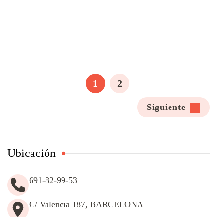
Paginación
de
PÁGINA
PÁGINA
1
2
entradas
Siguiente
Ubicación
691-82-99-53
C/ Valencia 187, BARCELONA