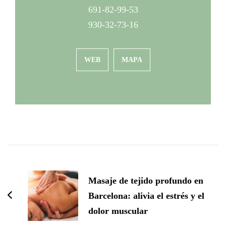
691-82-99-53
930-32-73-16
WEB
MAPA
Navegación
de
Masaje de tejido profundo en
entradas
Barcelona: alivia el estrés y el
dolor muscular